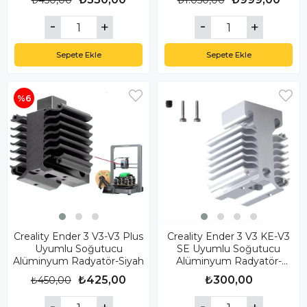
₺450,00
₺1.050,00
Sepete Ekle
Sepete Ekle
%6
Creality Ender 3 V3-V3 Plus
Creality Ender 3 V3 KE-V3
Uyumlu Soğutucu
SE Uyumlu Soğutucu
Alüminyum Radyatör-Siyah
Alüminyum Radyatör-
Gümüş
₺425,00
₺300,00
₺450,00