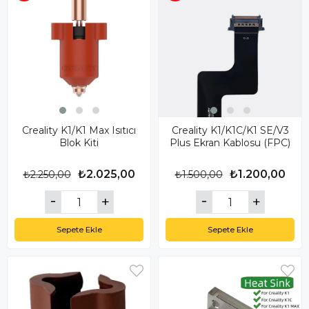
Creality K1/K1 Max Isıtıcı
Creality K1/K1C/K1 SE/V3
Blok Kiti
Plus Ekran Kablosu (FPC)
₺2.025,00
₺1.200,00
₺2.250,00
₺1.500,00
Sepete Ekle
Sepete Ekle