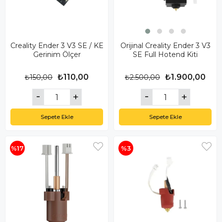
Creality Ender 3 V3 SE / KE
Orijinal Creality Ender 3 V3
Gerinim Ölçer
SE Full Hotend Kiti
₺110,00
₺1.900,00
₺150,00
₺2.500,00
Sepete Ekle
Sepete Ekle
%17
%3