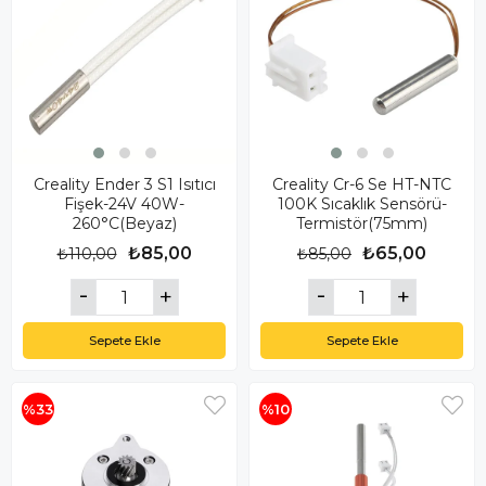
Creality Ender 3 S1 Isıtıcı
Creality Cr-6 Se HT-NTC
Fişek-24V 40W-
100K Sıcaklık Sensörü-
260°C(Beyaz)
Termistör(75mm)
₺85,00
₺65,00
₺110,00
₺85,00
Sepete Ekle
Sepete Ekle
%33
%10