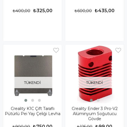
₺325,00
₺435,00
₺400,00
₺600,00
TÜKENDI
TÜKENDI
Creality K1C Çift Taraflı
Creality Ender 3 Pro-V2
Pütürlü Pei Yay Çeliği Levha
Alüminyum Soğutucu
Gövde
₺750,00
₺99,00
₺900,00
₺125,00