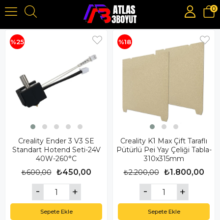
0
Creality Yedek Parçaları
%25
%18
Creality Ender 3 V3 SE
Creality K1 Max Çift Taraflı
Standart Hotend Seti-24V
Pütürlü Pei Yay Çeliği Tabla-
40W-260°C
310x315mm
₺450,00
₺1.800,00
₺600,00
₺2.200,00
Sepete Ekle
Sepete Ekle