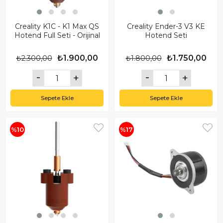
Creality K1C - K1 Max QS
Creality Ender-3 V3 KE
Hotend Full Seti - Orijinal
Hotend Seti
₺1.900,00
₺1.750,00
₺2.300,00
₺1.800,00
Sepete Ekle
Sepete Ekle
%10
%17