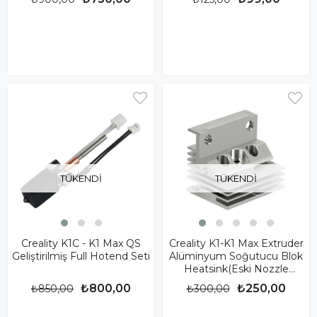
TÜKENDI
TÜKENDI
Creality K1C - K1 Max QS
Creality K1-K1 Max Extruder
Geliştirilmiş Full Hotend Seti
Alüminyum Soğutucu Blok
Heatsink(Eski Nozzle
Uyumlu)
₺800,00
₺250,00
₺850,00
₺300,00