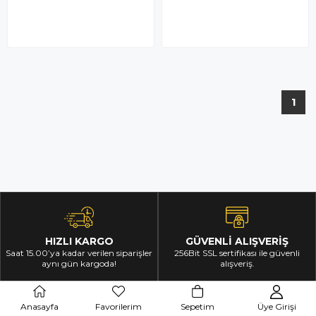
1
HIZLI KARGO
GÜVENLİ ALIŞVERİŞ
Saat 15.00’ya kadar verilen siparişler
256Bit SSL sertifikası ile güvenli
aynı gün kargoda!
alışveriş.
Anasayfa
Favorilerim
Sepetim
Üye Girişi