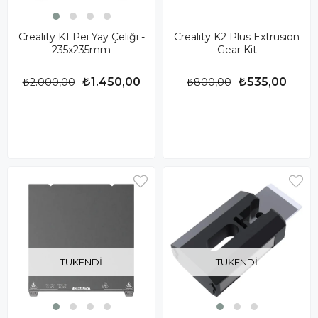
Creality K1 Pei Yay Çeliği -
Creality K2 Plus Extrusion
235x235mm
Gear Kit
₺1.450,00
₺535,00
₺2.000,00
₺800,00
TÜKENDI
TÜKENDI