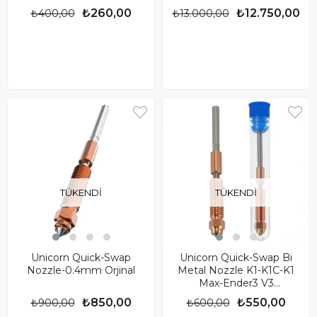
₺260,00
₺12.750,00
₺400,00
₺13.000,00
TÜKENDI
TÜKENDI
Unicorn Quick-Swap
Unicorn Quick-Swap Bi
Nozzle-0.4mm Orjinal
Metal Nozzle K1-K1C-K1
Max-Ender3 V3
Uyumlu(0.4mm)
₺850,00
₺550,00
₺900,00
₺600,00