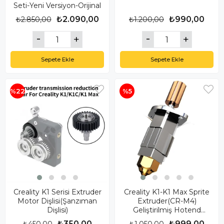
Seti-Yeni Versiyon-Orijinal
₺2.090,00
₺990,00
₺2.850,00
₺1.200,00
Sepete Ekle
Sepete Ekle
%22
%5
Creality K1 Serisi Extruder
Creality K1-K1 Max Sprite
Motor Dişlisi(Şanzıman
Extruder(CR-M4)
Dişlisi)
Geliştirilmiş Hotend
Seti(Mk8 Nozzle Uyumlu)
₺350,00
₺999,00