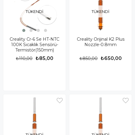
TÜKENDI
TÜKENDI
Creality Cr-6 Se HT-NTC
Creality Orijinal K2 Plus
100K Sıcaklık Sensörü-
Nozzle-0.8mm
Termistör(150mm)
₺85,00
₺650,00
₺110,00
₺850,00
TÜKENDI
TÜKENDI