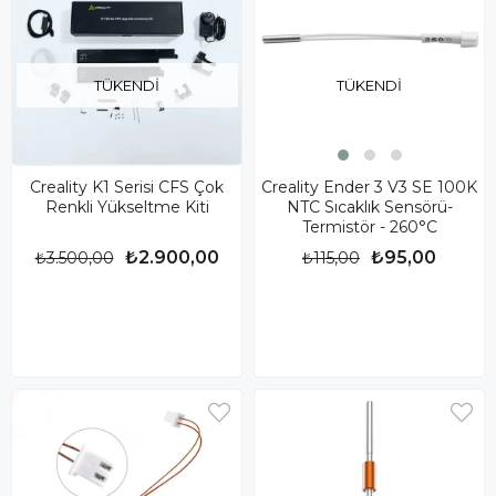
TÜKENDI
TÜKENDI
Creality K1 Serisi CFS Çok
Creality Ender 3 V3 SE 100K
Renkli Yükseltme Kiti
NTC Sıcaklık Sensörü-
Termistör - 260°C
₺2.900,00
₺95,00
₺3.500,00
₺115,00