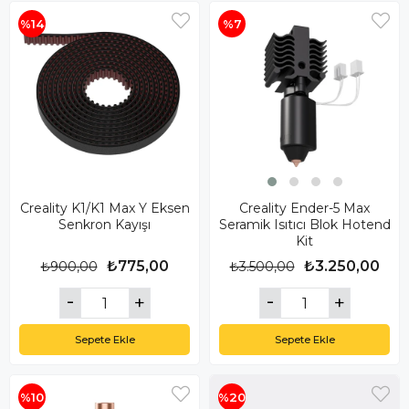
%14
%7
Creality K1/K1 Max Y Eksen
Creality Ender-5 Max
Senkron Kayışı
Seramik Isıtıcı Blok Hotend
Kit
₺775,00
₺3.250,00
₺900,00
₺3.500,00
Sepete Ekle
Sepete Ekle
%10
%20