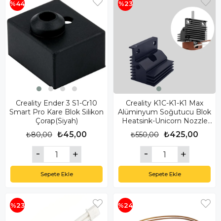
%44
%23
Creality Ender 3 S1-Cr10
Creality K1C-K1-K1 Max
Smart Pro Kare Blok Silikon
Alüminyum Soğutucu Blok
Çorap(Siyah)
Heatsink-Unicorn Nozzle
Uyumlu Yeni Versiyon-Siyah
₺45,00
₺425,00
₺80,00
₺550,00
Sepete Ekle
Sepete Ekle
%23
%24