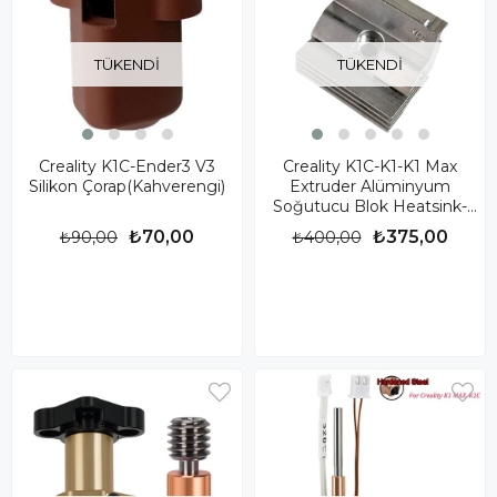
TÜKENDI
TÜKENDI
Creality K1C-Ender3 V3
Creality K1C-K1-K1 Max
Silikon Çorap(Kahverengi)
Extruder Alüminyum
Soğutucu Blok Heatsink-
Unicorn Nozzle Uyumlu
₺70,00
₺375,00
₺90,00
₺400,00
Yeni Versiyon