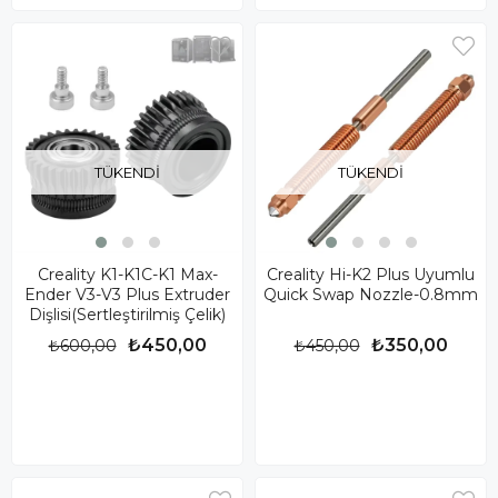
TÜKENDI
TÜKENDI
Creality K1-K1C-K1 Max-
Creality Hi-K2 Plus Uyumlu
Ender V3-V3 Plus Extruder
Quick Swap Nozzle-0.8mm
Dişlisi(Sertleştirilmiş Çelik)
₺450,00
₺350,00
₺600,00
₺450,00