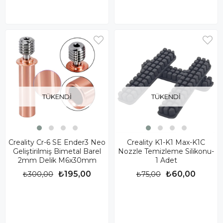
TÜKENDI
TÜKENDI
Creality Cr-6 SE Ender3 Neo
Creality K1-K1 Max-K1C
Geliştirilmiş Bimetal Barel
Nozzle Temizleme Silikonu-
2mm Delik M6x30mm
1 Adet
₺195,00
₺60,00
₺300,00
₺75,00