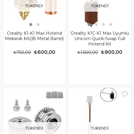
TÜKENDI
TÜKENDI
Creality K1-K1 Max Hotend
Creality K1C-K1 Max Uyumlu
Mekanik Kiti(Bi Metal Barrel)
Unicorn Quick-Swap Full
Hotend Kit
₺600,00
₺900,00
₺750,00
₺1.500,00
TÜKENDI
TÜKENDI