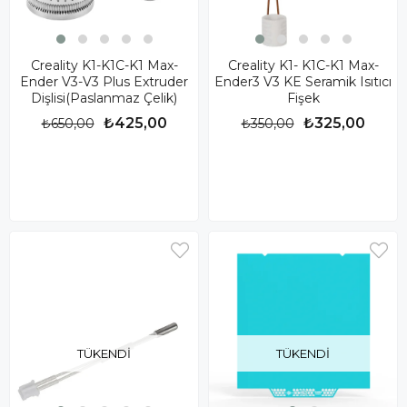
Creality K1-K1C-K1 Max-
Creality K1- K1C-K1 Max-
Ender V3-V3 Plus Extruder
Ender3 V3 KE Seramik Isıtıcı
Dişlisi(Paslanmaz Çelik)
Fişek
₺425,00
₺325,00
₺650,00
₺350,00
TÜKENDI
TÜKENDI