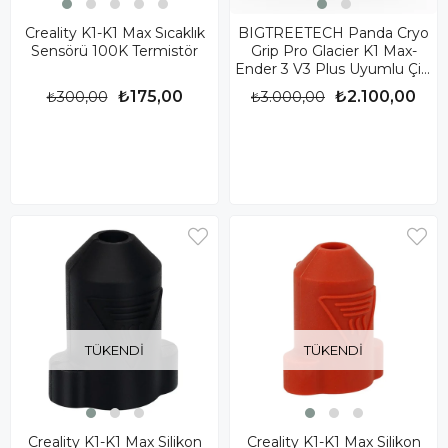
Creality K1-K1 Max Sıcaklık
BIGTREETECH Panda Cryo
Sensörü 100K Termistör
Grip Pro Glacier K1 Max-
Ender 3 V3 Plus Uyumlu Çift
Taraflı Baskı Yüzeyi
₺175,00
₺2.100,00
₺300,00
₺3.000,00
TÜKENDI
TÜKENDI
Creality K1-K1 Max Silikon
Creality K1-K1 Max Silikon