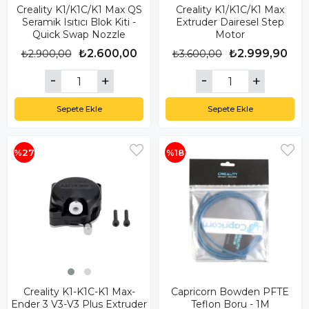
Creality K1/K1C/K1 Max QS
Creality K1/K1C/K1 Max
Seramik Isıtıcı Blok Kiti -
Extruder Dairesel Step
Quick Swap Nozzle
Motor
₺2.600,00
₺2.999,90
₺2.900,00
₺3.600,00
Sepete Ekle
Sepete Ekle
%27
%18
Creality K1-K1C-K1 Max-
Capricorn Bowden PFTE
Ender 3 V3-V3 Plus Extruder
Teflon Boru - 1M