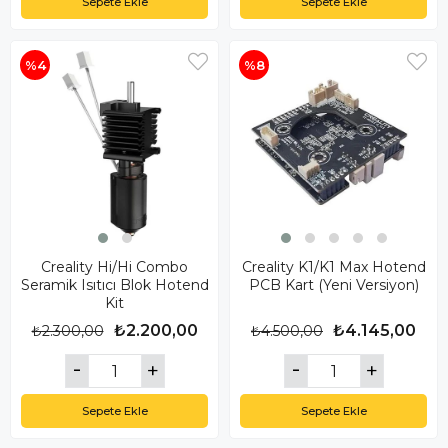
Sepete Ekle
Sepete Ekle
%4
%8
Creality Hi/Hi Combo
Creality K1/K1 Max Hotend
Seramik Isıtıcı Blok Hotend
PCB Kart (Yeni Versiyon)
Kit
₺2.200,00
₺4.145,00
₺2.300,00
₺4.500,00
Sepete Ekle
Sepete Ekle