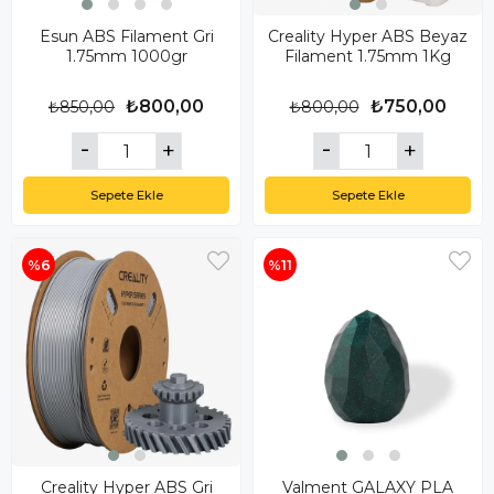
Esun ABS Filament Gri
Creality Hyper ABS Beyaz
1.75mm 1000gr
Filament 1.75mm 1Kg
₺800,00
₺750,00
₺850,00
₺800,00
Sepete Ekle
Sepete Ekle
%6
%11
Creality Hyper ABS Gri
Valment GALAXY PLA