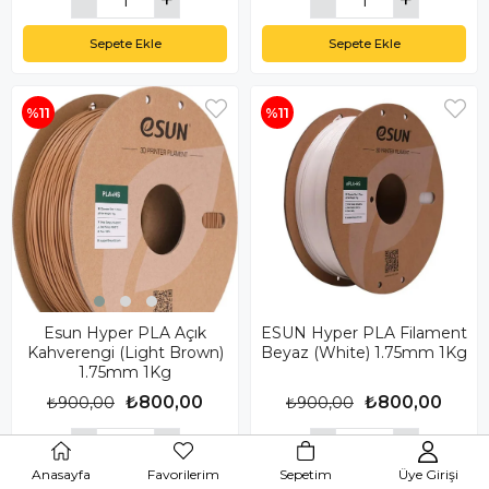
Sepete Ekle
Sepete Ekle
%11
%11
Esun Hyper PLA Açık
ESUN Hyper PLA Filament
Kahverengi (Light Brown)
Beyaz (White) 1.75mm 1Kg
1.75mm 1Kg
₺800,00
₺800,00
₺900,00
₺900,00
Anasayfa
Favorilerim
Sepetim
Üye Girişi