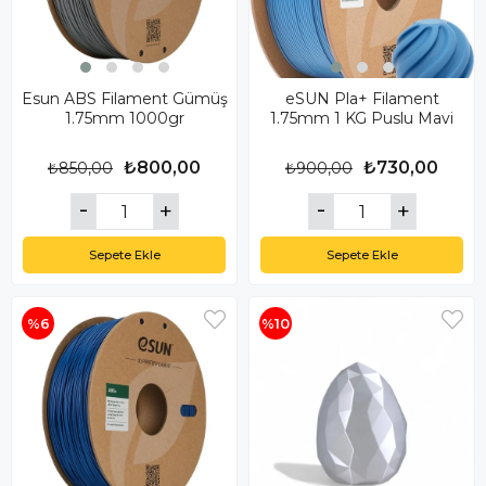
Esun ABS Filament Gümüş
eSUN Pla+ Filament
1.75mm 1000gr
1.75mm 1 KG Puslu Mavi
₺800,00
₺730,00
₺850,00
₺900,00
Sepete Ekle
Sepete Ekle
%6
%10