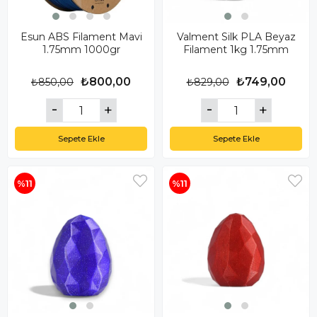
Esun ABS Filament Mavi
Valment Silk PLA Beyaz
1.75mm 1000gr
Filament 1kg 1.75mm
₺800,00
₺749,00
₺850,00
₺829,00
Sepete Ekle
Sepete Ekle
%11
%11