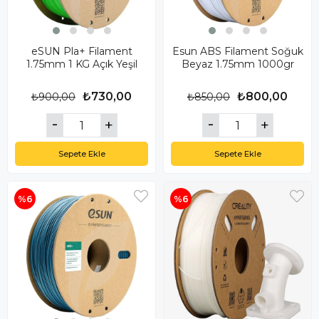
eSUN Pla+ Filament
Esun ABS Filament Soğuk
1.75mm 1 KG Açık Yeşil
Beyaz 1.75mm 1000gr
₺730,00
₺800,00
₺900,00
₺850,00
Sepete Ekle
Sepete Ekle
%6
%6