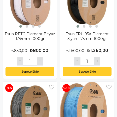
Esun PETG Filament Beyaz
Esun TPU 95A Filament
1.75mm 1000gr
Siyah 1.75mm 1000gr
₺800,00
₺1.260,00
₺850,00
₺1.500,00
Sepete Ekle
Sepete Ekle
%6
%19