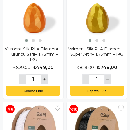
Valment Silk PLA Filament –
Valment Silk PLA Filament –
Turuncu Safir– 1.75mm –
Süper Altın– 1.75mm – 1KG
1KG
₺749,00
₺749,00
₺829,00
₺829,00
Sepete Ekle
Sepete Ekle
%6
%16