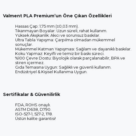
Valment PLA Premium’un Öne Çıkan Özellikleri
Hassas Çap: 1,75 mm (±0,03 mm).
Tıkanmayan Boyalar: Uzun süreli, rahat kullanım.
Yüksek Akışkanlık: Akıcı ve sorunsuz baskılar.
Ultra Tabla Yapışma: Çarpılma olmadan mükemmel
sonuçlar.
Mükemmel Katman Yapışması: Sağlam ve dayanıklı baskılar.
Koku Yapmaz: Keyifli ve temiz bir baskı süreci.
%100 Çevre Dostu: Biyolojik olarak parçalanabilir, BPA ve
stiren içermez.
Gıda Temasına Uygun: Sağlıklı ve güvenli kullanım.
Endüstriyel & Kişisel Kullanıma Uygun.
Sertifikalar & Güvenilirlik
FDA, ROHS onaylı.
ASTM D638, D790.
ISO-527-1, 527-2, 178.
Üstün kalite garantisi!