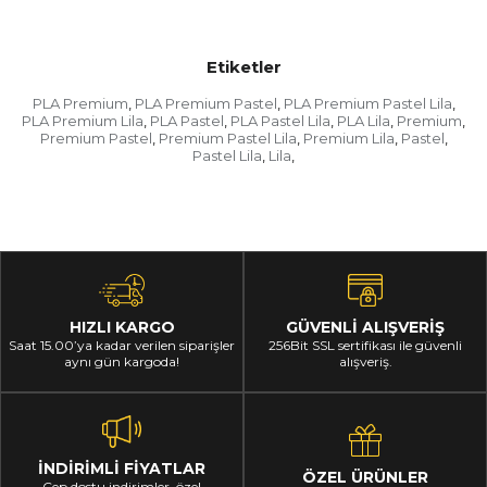
Etiketler
PLA Premium
PLA Premium Pastel
PLA Premium Pastel Lila
,
,
,
PLA Premium Lila
PLA Pastel
PLA Pastel Lila
PLA Lila
Premium
,
,
,
,
,
Premium Pastel
Premium Pastel Lila
Premium Lila
Pastel
,
,
,
,
Pastel Lila
Lila
,
,
HIZLI KARGO
GÜVENLİ ALIŞVERİŞ
Saat 15.00’ya kadar verilen siparişler
256Bit SSL sertifikası ile güvenli
aynı gün kargoda!
alışveriş.
İNDİRİMLİ FİYATLAR
ÖZEL ÜRÜNLER
Cep dostu indirimler, özel