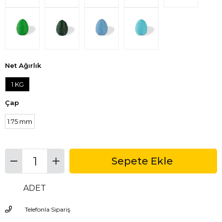
Net Ağırlık
1 KG
Çap
1.75 mm
ADET
Telefonla Sipariş