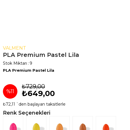
VALMENT
PLA Premium Pastel Lila
Stok Miktarı
:
9
PLA Premium Pastel Lila
₺729,00
%
11
₺649,00
₺72,11
`den başlayan taksitlerle
İndirim
Renk Seçenekleri