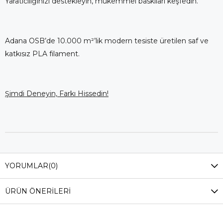
Yaratıcılığınızı destekleyin, mükemmel baskıları keşfedin.
Adana OSB’de 10.000 m²’lik modern tesiste üretilen saf ve
katkısız PLA filament.
Şimdi Deneyin, Farkı Hissedin!
YORUMLAR
(0)
ÜRÜN ÖNERILERI