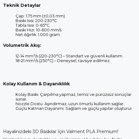
Teknik Detaylar
Çap: 1,75 mm (±0,03 mm).
Baskı Isısı: 200-230°C.
Tabla Isısı: 0-65°C.
Baskı Hızı: 10-600 mm/s.
Net Ağırlık: 1.000 gram.
Volumetrik Akış:
12-14 mm³/s (220-230°C) – Standart ve güvenli kullanım.
18-21 mm³/s (250°C) – Deneysel, tavsiye edilmez.
Kolay Kullanım & Dayanıklılık
Kolay Baskı: Çarpılma yapmaz, temiz ve pürüzsüz sonuçlar
sunar.
Nozzle Dostu: Aşındırmaz, uzun ömürlü kullanım sağlar.
Güçlü Katman Dayanımı: Sağlam ve güçlü yapılar oluşturur.
Hayalinizdeki 3D Baskılar İçin Valment PLA Premium!