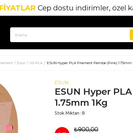
1500TL
VE ÜZERİ ÜCRETSİZ KARGO
ilament
Esun
HS PLA
ESUN Hyper PLA Filament Pembe (Pink) 1.75mm 
ESUN
ESUN Hyper PLA 
1.75mm 1Kg
Stok Miktarı
:
8
₺900,00