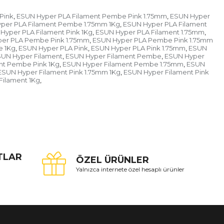
Pink
ESUN Hyper PLA Filament Pembe Pink 1.75mm
ESUN Hyper
,
,
per PLA Filament Pembe 1.75mm 1Kg
ESUN Hyper PLA Filament
,
Hyper PLA Filament Pink 1Kg
ESUN Hyper PLA Filament 1.75mm
,
,
er PLA Pembe Pink 1.75mm
ESUN Hyper PLA Pembe Pink 1.75mm
,
 1Kg
ESUN Hyper PLA Pink
ESUN Hyper PLA Pink 1.75mm
ESUN
,
,
,
UN Hyper Filament
ESUN Hyper Filament Pembe
ESUN Hyper
,
,
nt Pembe Pink 1Kg
ESUN Hyper Filament Pembe 1.75mm
ESUN
,
,
ESUN Hyper Filament Pink 1.75mm 1Kg
ESUN Hyper Filament Pink
,
Filament 1Kg
,
ATLAR
ÖZEL ÜRÜNLER
Yalnızca internete özel hesaplı ürünler