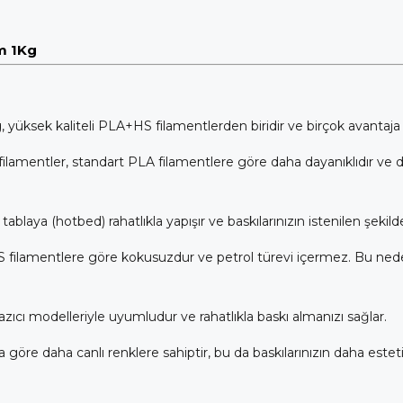
m 1Kg
k kaliteli PLA+HS filamentlerden biridir ve birçok avantaja sahip
amentler, standart PLA filamentlere göre daha dayanıklıdır ve dah
 tablaya (hotbed) rahatlıkla yapışır ve baskılarınızın istenilen şekil
 filamentlere göre kokusuzdur ve petrol türevi içermez. Bu nedenl
azıcı modelleriyle uyumludur ve rahatlıkla baskı almanızı sağlar.
öre daha canlı renklere sahiptir, bu da baskılarınızın daha esteti