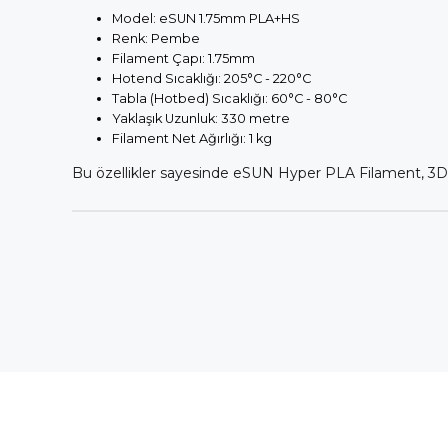
Model: eSUN 1.75mm PLA+HS
Renk: Pembe
Filament Çapı: 1.75mm
Hotend Sıcaklığı: 205°C - 220°C
Tabla (Hotbed) Sıcaklığı: 60°C - 80°C
Yaklaşık Uzunluk: 330 metre
Filament Net Ağırlığı: 1 kg
Bu özellikler sayesinde eSUN Hyper PLA Filament, 3D bas