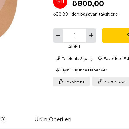
%
11
₺800,00
₺88,89
`den başlayan taksitlerle
İndirim
ADET
Telefonla Sipariş
Favorilere Ek
Fiyat Düşünce Haber Ver
TAVSIYE ET
YORUM YAZ
(0)
Ürün Önerileri