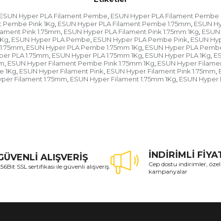
ESUN Hyper PLA Filament Pembe
ESUN Hyper PLA Filament Pembe 
,
t Pembe Pink 1Kg
ESUN Hyper PLA Filament Pembe 1.75mm
ESUN Hy
,
,
lament Pink 1.75mm
ESUN Hyper PLA Filament Pink 1.75mm 1Kg
ESUN 
,
,
1Kg
ESUN Hyper PLA Pembe
ESUN Hyper PLA Pembe Pink
ESUN Hyp
,
,
,
1.75mm
ESUN Hyper PLA Pembe 1.75mm 1Kg
ESUN Hyper PLA Pembe
,
,
per PLA 1.75mm
ESUN Hyper PLA 1.75mm 1Kg
ESUN Hyper PLA 1Kg
ES
,
,
,
mm
ESUN Hyper Filament Pembe Pink 1.75mm 1Kg
ESUN Hyper Filame
,
,
e 1Kg
ESUN Hyper Filament Pink
ESUN Hyper Filament Pink 1.75mm
,
,
,
per Filament 1.75mm
ESUN Hyper Filament 1.75mm 1Kg
ESUN Hyper 
,
,
İNDİRİMLİ FİY
GÜVENLİ ALIŞVERİŞ
Cep dostu indirimler, özel
56Bit SSL sertifikası ile güvenli alışveriş.
kampanyalar