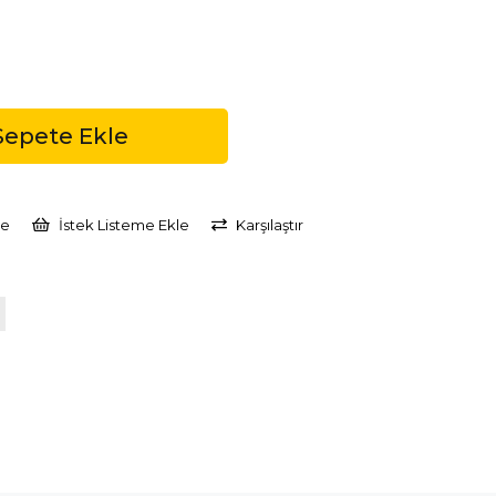
le
İstek Listeme Ekle
Karşılaştır