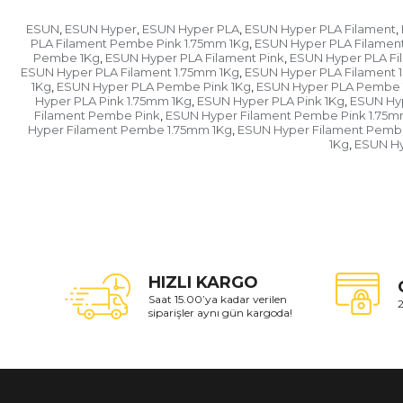
ESUN
ESUN Hyper
ESUN Hyper PLA
ESUN Hyper PLA Filament
,
,
,
,
PLA Filament Pembe Pink 1.75mm 1Kg
ESUN Hyper PLA Filamen
,
Pembe 1Kg
ESUN Hyper PLA Filament Pink
ESUN Hyper PLA Fi
,
,
ESUN Hyper PLA Filament 1.75mm 1Kg
ESUN Hyper PLA Filament 
,
1Kg
ESUN Hyper PLA Pembe Pink 1Kg
ESUN Hyper PLA Pembe 
,
,
Hyper PLA Pink 1.75mm 1Kg
ESUN Hyper PLA Pink 1Kg
ESUN Hy
,
,
Filament Pembe Pink
ESUN Hyper Filament Pembe Pink 1.75
,
Hyper Filament Pembe 1.75mm 1Kg
ESUN Hyper Filament Pemb
,
1Kg
ESUN Hy
,
HIZLI KARGO
Saat 15.00’ya kadar verilen
2
siparişler aynı gün kargoda!