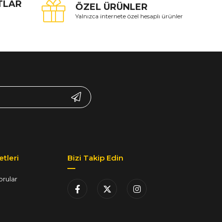
ATLAR
ÖZEL ÜRÜNLER
Yalnızca internete özel hesaplı ürünler
tleri
Bizi Takip Edin
orular