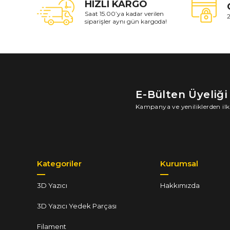
HIZLI KARGO
Saat 15.00’ya kadar verilen
2
siparişler aynı gün kargoda!
E-Bülten Üyeliği
Kampanya ve yeniliklerden ilk
Kategoriler
Kurumsal
3D Yazıcı
Hakkımızda
3D Yazıcı Yedek Parçası
Filament