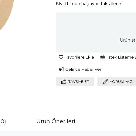
₺81,11
`den başlayan taksitlerle
İndirim
Ürün st
Favorilere Ekle
İstek Listeme 
Gelince Haber Ver
TAVSIYE ET
YORUM YAZ
(0)
Ürün Önerileri