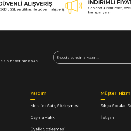
İNDİRİMLİ FİY
GÜVENLİ ALIŞVERİŞ
Cep dostu indirimler, özel
56Bit SSL sertifikası ile güvenli alışveriş.
kampanyalar
 sizin haberiniz olsun
Yardım
Müşteri Hizme
Mesafeli Satış Sözleşmesi
Sıkça Sorulan S
Cayma Hakkı
İletişim
Üyelik Sözleşmesi