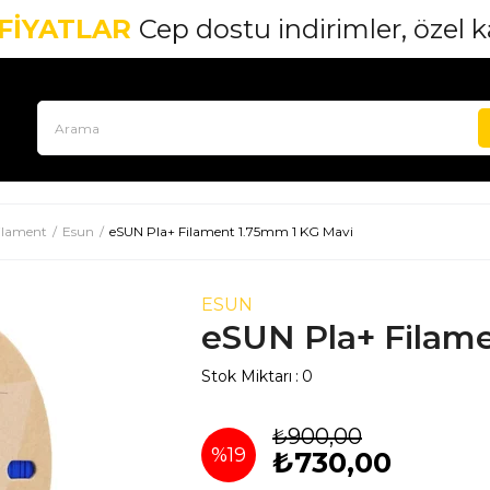
 FİYATLAR
Cep dostu indirimler, özel
ilament
Esun
eSUN Pla+ Filament 1.75mm 1 KG Mavi
ESUN
eSUN Pla+ Filam
Stok Miktarı
:
0
₺900,00
%
19
₺730,00